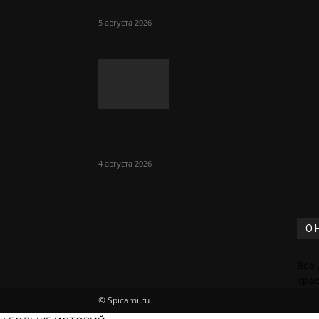
жару людям в возрасте
5 августа 2026
Врач сказала, почему после 40
людям так тяжело в жару
4 августа 2026
О 
Все 
крас
© Spicami.ru