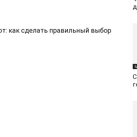
д
т: как сделать правильный выбор
З
С
г