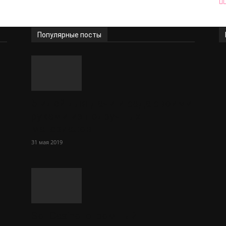
Популярные посты
5 идей для дачи и сада своими
руками из подручных
материалов
31 мая 2019
Sol Сasino: огромный