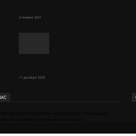
ассортимент игровых
автоматов онлайн
2 января 2021
Какие услуги оказывает бюро
переводов?
11 декабря 2020
НАС
для женщин! Ежедневно интересные статьи о моде,
оте, отношениях, здоровье и не только!