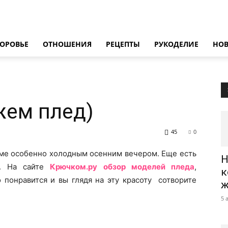
ОРОВЬЕ
ОТНОШЕНИЯ
РЕЦЕПТЫ
РУКОДЕЛИЕ
НО
жем плед)
45
0
ме особенно холодным осенним вечером. Еще есть
Н
м. На сайте
Крючком.ру обзор моделей пледа
,
к
о понравится и вы глядя на эту красоту сотворите
ж
5 