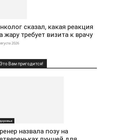
нколог сказал, какая реакция
а жару требует визита к врачу
августа 2026
Это Вам пригодится!
доровье
ренер назвала позу на
етвереньках лучшей для