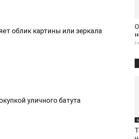
О
няет облик картины или зеркала
н
2 
покупкой уличного батута
З
Т
ч