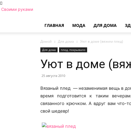
Своими руками
ГЛАВНАЯ
МОДА
ДЛЯ ДОМА
ЗД
Домой
Для дома
Уют в доме (вяжем плед)
Для дома
плед, покрывало
Уют в доме (вя
25 августа 2010
Вязаный плед — незаменимая вещь в до
время подготовится к таким вечера
связанного крючком. А вдруг вам что-т
свой шедевр!