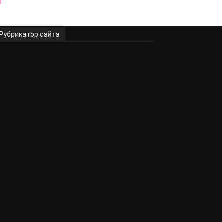
Рубрикатор сайта
Новости
9561
Здоровье
1118
Для женщин спицами
972
Вязание
802
Ваши работы
786
Для дома
728
Конкурсы по вязанию
617
Для детей
606
Мода
448