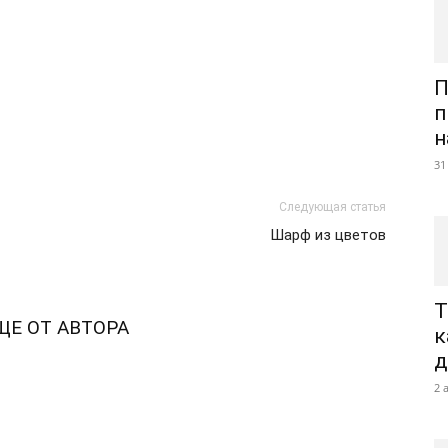
П
п
н
31
Следующая статья
Шарф из цветов
Т
ЩЕ ОТ АВТОРА
к
д
2 