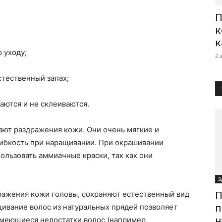
П
к
к
 уходу;
2 
стественный запах;
аются и не склеиваются.
ают раздражения кожи. Они очень мягкие и
гибкость при наращивании. При окрашивании
ользовать аммиачные краски, так как они
З
ражения кожи головы, сохраняют естественный вид
П
щивание волос из натуральных прядей позволяет
п
н
имеющиеся недостатки волос (например,