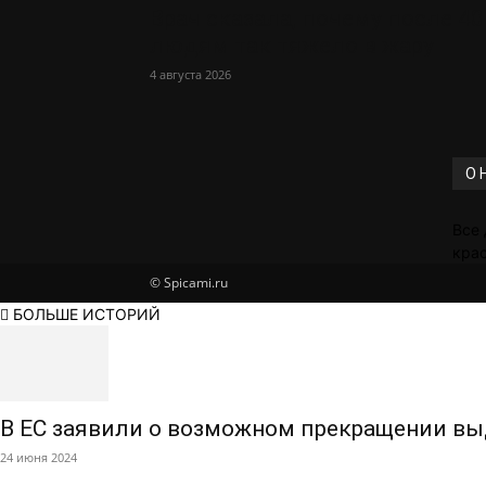
Врач сказала, почему после 40
людям так тяжело в жару
4 августа 2026
О 
Все 
крас
© Spicami.ru
БОЛЬШЕ ИСТОРИЙ
В ЕС заявили о возможном прекращении вы
24 июня 2024