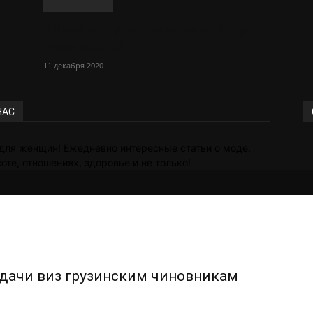
Какие услуги оказывает бюро
переводов?
11 декабря 2020
НАС
для женщин! Ежедневно интересные статьи о моде,
оте, отношениях, здоровье и не только!
дачи виз грузинским чиновникам