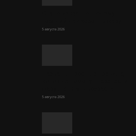
Стало известно, почему
горячий чай хорош в жару
5 августа 2026
Названы простые правила,
которые помогут перенести
жару людям в возрасте
5 августа 2026