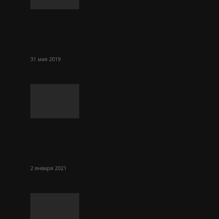
5 идей для дачи и сада своими
руками из подручных
материалов
31 мая 2019
Sol Сasino: огромный
ассортимент игровых
автоматов онлайн
2 января 2021