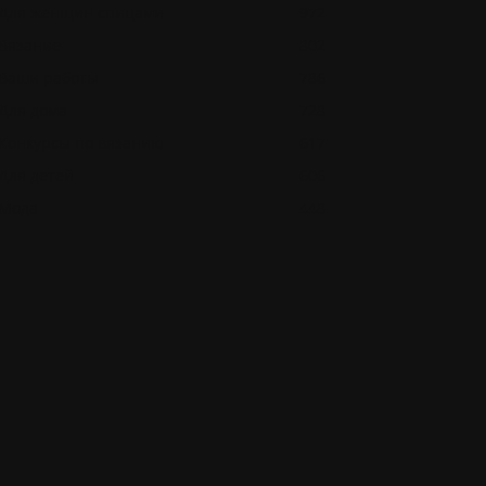
Для женщин спицами
972
Вязание
802
Ваши работы
786
Для дома
728
Конкурсы по вязанию
617
Для детей
606
Мода
448