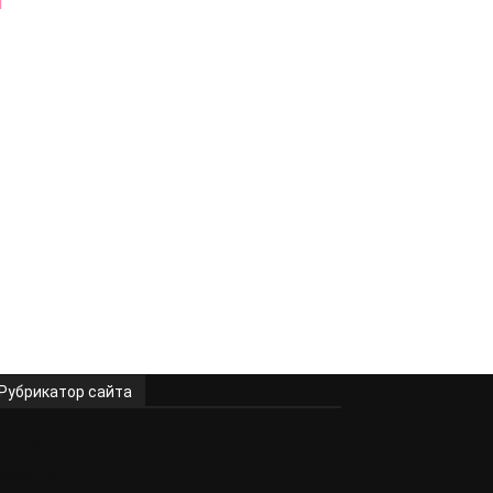
Рубрикатор сайта
Новости
9561
Здоровье
1118