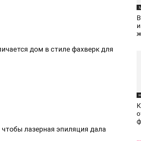
З
В
и
ж
ичается дом в стиле фахверк для
Н
К
о
ф
, чтобы лазерная эпиляция дала