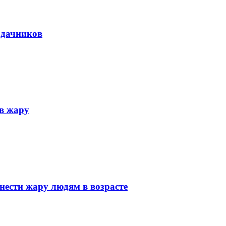
 дачников
 в жару
нести жару людям в возрасте