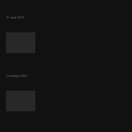
5 идей для дачи и сада своими руками
из подручных материалов
31 мая 2019
Sol Сasino: огромный ассортимент
игровых автоматов онлайн
2 января 2021
Какие услуги оказывает бюро
переводов?