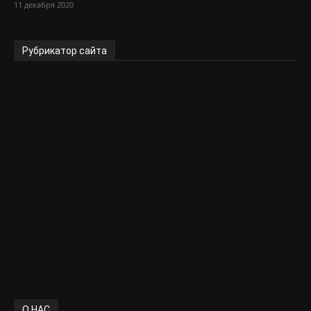
11 декабря 2020
Рубрикатор сайта
Новости
9561
Здоровье
1118
Для женщин спицами
972
Вязание
802
Ваши работы
786
Для дома
728
Конкурсы по вязанию
617
Для детей
606
Мода
448
О НАС