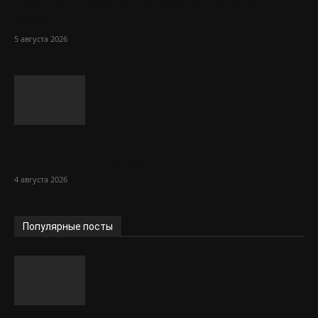
помогут перенести жару людям в
возрасте
5 августа 2026
Врач сказала, почему после 40 людям
так тяжело в жару
4 августа 2026
Популярные посты