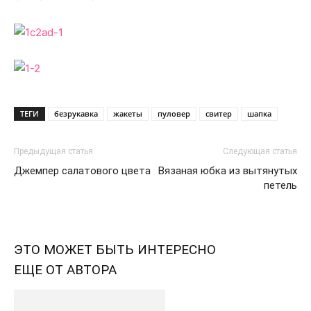
ТЕГИ
безрукавка
жакеты
пуловер
свитер
шапка
Предыдущая статья
Следующая статья
Джемпер салатового цвета
Вязаная юбка из вытянутых
петель
ЭТО МОЖЕТ БЫТЬ ИНТЕРЕСНО
ЕЩЕ ОТ АВТОРА