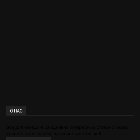
Новости
9561
Здоровье
1118
Для женщин спицами
972
Вязание
802
Ваши работы
786
Для дома
728
Конкурсы по вязанию
617
Для детей
606
Мода
448
О НАС
Все для женщин! Ежедневно интересные статьи о моде,
красоте, отношениях, здоровье и не только!