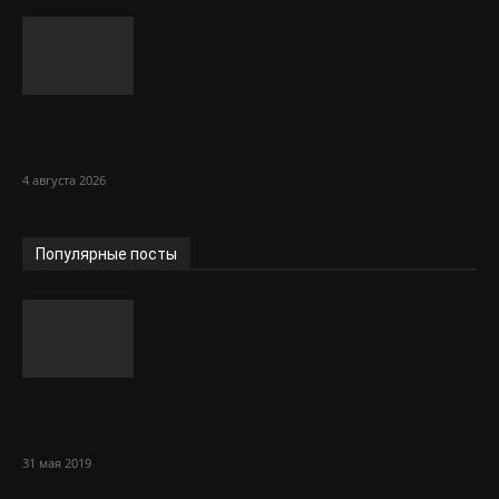
Врач сказала, почему после 40 людям
так тяжело в жару
4 августа 2026
Популярные посты
5 идей для дачи и сада своими руками
из подручных материалов
31 мая 2019