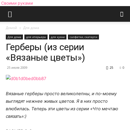
Своими руками
Домой
Для дома
Для дома
для итерьера
для кухни
салфетки, скатерти
Герберы (из серии
«Вязаные цветы»)
25 июля 2009
25
0
Вязаные герберы просто великолепны, и по-моему
выглядят нежнее живых цветов. Я в них просто
влюбилась. Теперь эти цветы из серии «Что мечтаю
связать»:)