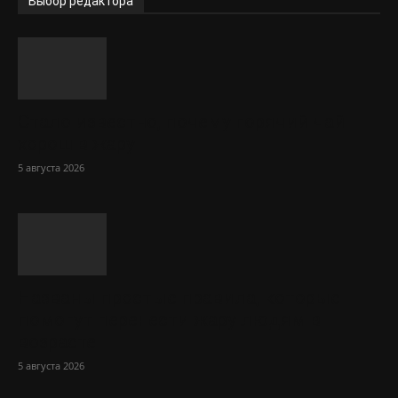
Выбор редактора
Стало известно, почему горячий чай
хорош в жару
5 августа 2026
Названы простые правила, которые
помогут перенести жару людям в
возрасте
5 августа 2026