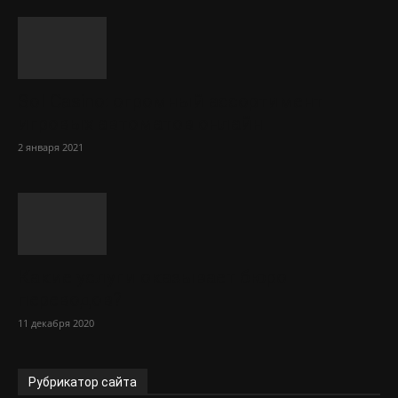
Sol Сasino: огромный ассортимент
игровых автоматов онлайн
2 января 2021
Какие услуги оказывает бюро
переводов?
11 декабря 2020
Рубрикатор сайта