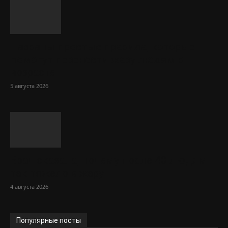
Названы простые правила, которые
помогут перенести жару людям в
возрасте
5 августа 2026
Врач сказала, почему после 40 людям
так тяжело в жару
4 августа 2026
Популярные посты