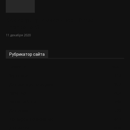
Какие услуги оказывает бюро
переводов?
11 декабря 2020
Рубрикатор сайта
Новости
9561
Здоровье
1118
Для женщин спицами
972
Вязание
802
Ваши работы
786
Для дома
728
Конкурсы по вязанию
617
Для детей
606