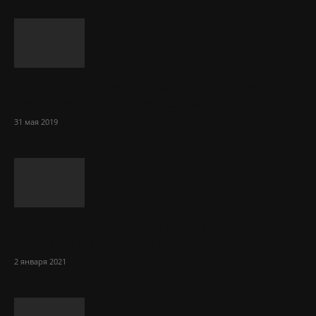
5 идей для дачи и сада своими руками
из подручных материалов
31 мая 2019
Sol Сasino: огромный ассортимент
игровых автоматов онлайн
2 января 2021