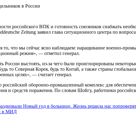
ости российского ВПК и готовность союзников снабжать необх
uddeutsche Zeitung заявил глава ситуационного центра по вопр
астся то, что мы сейчас ясно наблюдаем: наращивание военно-про
кционный режим», — отметил генерал.
ь России выстоять, из-за чего были проигнорированы некоторые
 то Северная Корея, будь то Китай, а также страны глобального
оенных целях», — считает генерал.
то российский оборонно-промышленный комплекс для обеспечен
ния и средств поражения. По словам Шойгу, работники российс
раздновали Новый год в больнице. Жизнь решила нас попроверя
ли в МИД