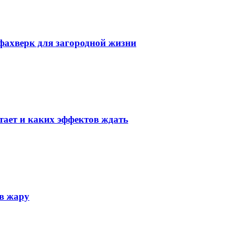
фахверк для загородной жизни
тает и каких эффектов ждать
 в жару