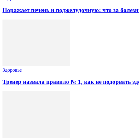
Поражает печень и поджелудочную: что за болез
Здоровье
Тренер назвала правило № 1, как не подорвать здо