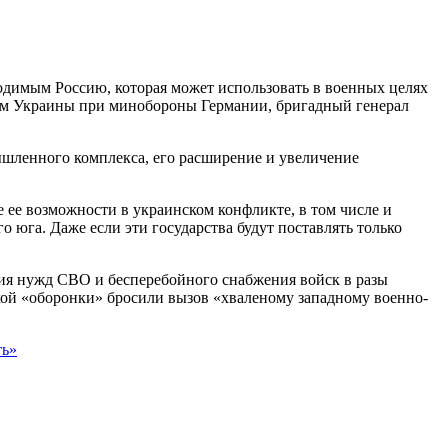
одимым Россию, которая может использовать в военных целях
осам Украины при минобороны Германии, бригадный генерал
мышленного комплекса, его расширение и увеличение
 ее возможности в украинском конфликте, в том числе и
 юга. Даже если эти государства будут поставлять только
ия нужд СВО и бесперебойного снабжения войск в разы
кой «оборонки» бросили вызов «хваленому западному военно-
ть»