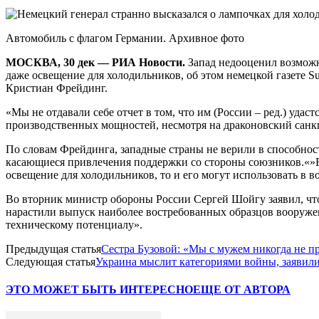
Автомобиль с флагом Германии. Архивное фото
МОСКВА, 30 дек — РИА Новости.
Запад недооценил возможн
даже освещение для холодильников, об этом немецкой газете S
Кристиан Фрейдинг.
«Мы не отдавали себе отчет в том, что им (России – ред.) уд
производственных мощностей, несмотря на драконовский сан
По словам Фрейдинга, западные страны не верили в способност
касающиеся привлечения поддержки со стороны союзников.«»Будь
освещение для холодильников, то и его могут использовать в в
Во вторник министр обороны России Сергей Шойгу заявил, ч
нарастили выпуск наиболее востребованных образцов вооруже
техническому потенциалу».
Предыдущая статья
Сестра Бузовой: «Мы с мужем никогда не п
Следующая статья
Украина мыслит категориями войны, заяви
ЭТО МОЖЕТ БЫТЬ ИНТЕРЕСНО
ЕЩЕ ОТ АВТОРА