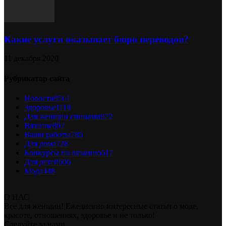
Какие услуги оказывает бюро переводов?
11 декабря 2020
Рубрикатор сайта
Новости
9561
Здоровье
1118
Для женщин спицами
972
Вязание
802
Ваши работы
786
Для дома
728
Конкурсы по вязанию
617
Для детей
606
Мода
448
О НАС
Все для женщин! Ежедневно интересные статьи о моде,
красоте, отношениях, здоровье и не только!
Следуйте за нами