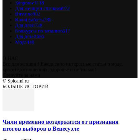
Здоровье
1118
Для женщин спицами
972
Вязание
802
Ваши работы
786
Для дома
728
Конкурсы по вязанию
617
Для детей
606
Мода
448
О НАС
Все для женщин! Ежедневно интересные статьи о моде,
красоте, отношениях, здоровье и не только!
Следуйте за нами
© Spicami.ru
БОЛЬШЕ ИСТОРИЙ
Чили временно воздержится от признания
итогов выборов в Венесуэле