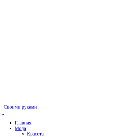
Своими руками
Главная
Мода
Красота