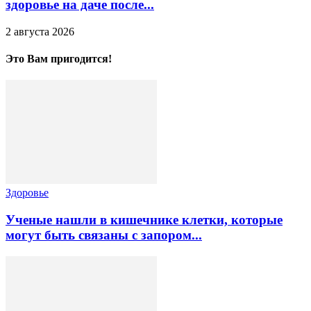
здоровье на даче после...
2 августа 2026
Это Вам пригодится!
Здоровье
Ученые нашли в кишечнике клетки, которые
могут быть связаны с запором...