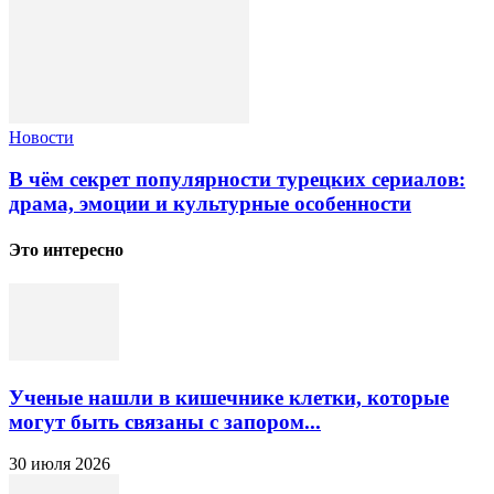
Новости
В чём секрет популярности турецких сериалов:
драма, эмоции и культурные особенности
Это интересно
Ученые нашли в кишечнике клетки, которые
могут быть связаны с запором...
30 июля 2026