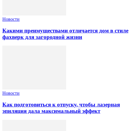
Новости
Какими преимуществами отличается дом в стиле
фахверк для загородной жизни
Новости
Как подготовиться к отпуску, чтобы лазерная
эпиляция дала максимальный эффект