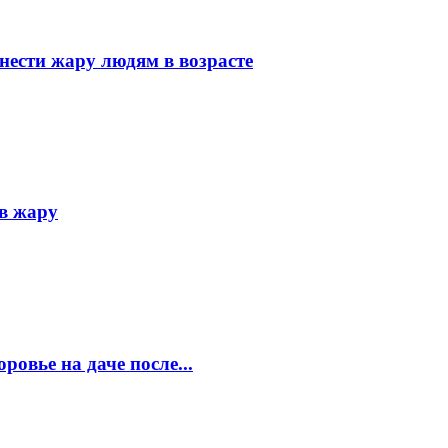
нести жару людям в возрасте
 в жару
ровье на даче после...