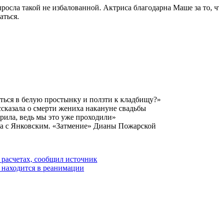
росла такой не избалованной. Актриса благодарна Маше за то, чт
аться.
ться в белую простынку и ползти к кладбищу?»
ссказала о смерти жениха накануне свадьбы
ерила, ведь мы это уже проходили»
ьба с Янковским. «Затмение» Дианы Пожарской
 расчетах, сообщил источник
 находится в реанимации