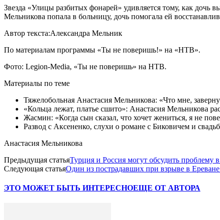
Звезда «Улицы разбитых фонарей» удивляется тому, как дочь вы
Мельникова попала в больницу, дочь помогала ей восстанавлив
Автор текста:Александра Мельник
По материалам программы «Ты не поверишь!» на «НТВ».
Фото: Legion-Media, «Ты не поверишь» на НТВ.
Материалы по теме
Тяжелобольная Анастасия Мельникова: «Что мне, заверну
«Кольца лежат, платье сшито»: Анастасия Мельникова ра
Жасмин: «Когда сын сказал, что хочет жениться, я не пов
Развод с Аксененко, слухи о романе с Биковичем и свад
Анастасия Мельникова
Предыдущая статья
Турция и Россия могут обсудить проблему в
Следующая статья
Один из пострадавших при взрыве в Ереване
ЭТО МОЖЕТ БЫТЬ ИНТЕРЕСНО
ЕЩЕ ОТ АВТОРА