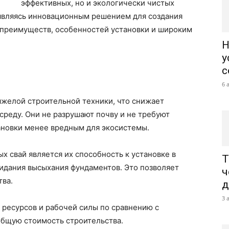
эффективных, но и экологически чистых
 являясь инновационным решением для создания
преимуществ, особенностей установки и широким
Н
у
с
6 
яжелой строительной техники, что снижает
реду. Они не разрушают почву и не требуют
тановки менее вредным для экосистемы.
 свай является их способность к установке в
Т
идания высыхания фундаментов. Это позволяет
ч
тва.
д
3 
 ресурсов и рабочей силы по сравнению с
бщую стоимость строительства.