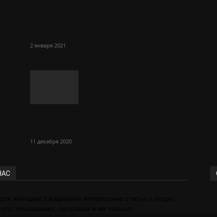
Sol Сasino: огромный
ассортимент игровых
автоматов онлайн
2 января 2021
Какие услуги оказывает бюро
переводов?
11 декабря 2020
НАС
для женщин! Ежедневно интересные статьи о моде,
оте, отношениях, здоровье и не только!