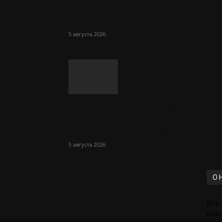
Стало известно, почему
горячий чай хорош в жару
5 августа 2026
Названы простые правила,
которые помогут перенести
жару людям в возрасте
5 августа 2026
О 
Все 
крас