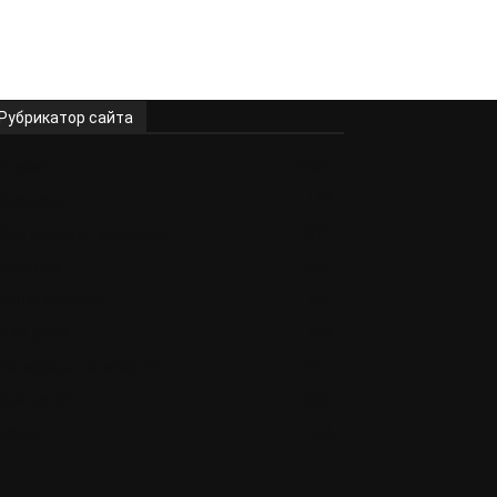
Рубрикатор сайта
Новости
9561
Здоровье
1119
Для женщин спицами
972
Вязание
802
Ваши работы
786
Для дома
728
Конкурсы по вязанию
617
Для детей
606
Мода
448