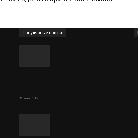
Популярные посты
5 идей для дачи и сада своими
руками из подручных
материалов
31 мая 2019