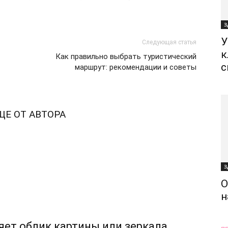
З
У
Следующая статья
к
Как правильно выбрать туристический
с
маршрут: рекомендации и советы
ЩЕ ОТ АВТОРА
З
О
н
няет облик картины или зеркала