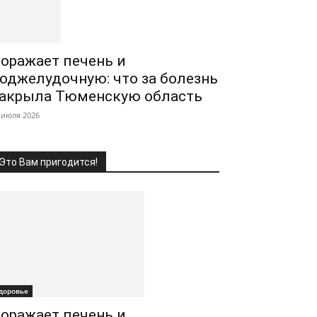
оражает печень и
оджелудочную: что за болезнь
акрыла Тюменскую область
 июля 2026
Это Вам пригодится!
доровье
оражает печень и