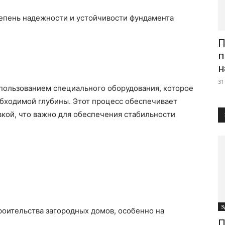
епень надежности и устойчивости фундамента
П
п
н
31
спользованием специального оборудования, которое
обходимой глубины. Этот процесс обеспечивает
вкой, что важно для обеспечения стабильности
З
роительства загородных домов, особенно на
П