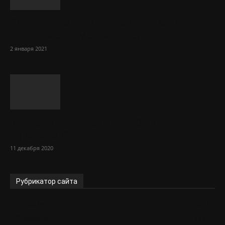
Sol Сasino: огромный ассортимент
игровых автоматов онлайн
2 января 2021
Какие услуги оказывает бюро
переводов?
11 декабря 2020
Рубрикатор сайта
Новости
9561
Здоровье
1118