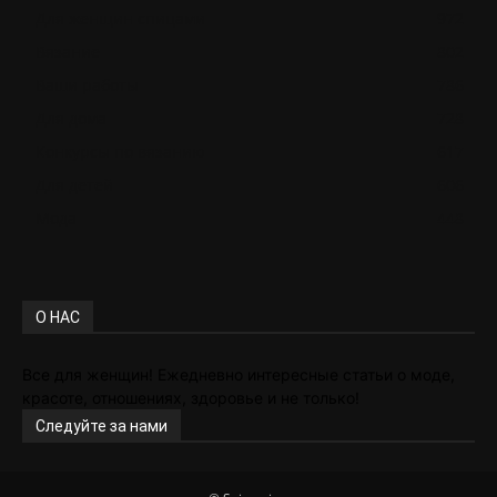
Для женщин спицами
972
Вязание
802
Ваши работы
786
Для дома
728
Конкурсы по вязанию
617
Для детей
606
Мода
448
О НАС
Все для женщин! Ежедневно интересные статьи о моде,
красоте, отношениях, здоровье и не только!
Следуйте за нами