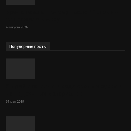
Врач сказала, почему после 40 людям
так тяжело в жару
4 августа 2026
Популярные посты
5 идей для дачи и сада своими руками
из подручных материалов
31 мая 2019