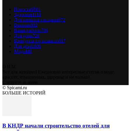
Новости
9561
Здоровье
1118
Для женщин спицами
972
Вязание
802
Ваши работы
786
Для дома
728
Конкурсы по вязанию
617
Для детей
606
Мода
448
О НАС
Все для женщин! Ежедневно интересные статьи о моде,
красоте, отношениях, здоровье и не только!
Следуйте за нами
© Spicami.ru
БОЛЬШЕ ИСТОРИЙ
В КНДР начали строительство отелей для