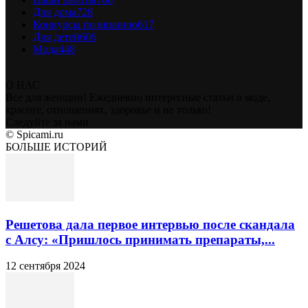
Для дома
728
Конкурсы по вязанию
617
Для детей
606
Мода
448
О НАС
Все для женщин! Ежедневно интересные статьи о моде,
красоте, отношениях, здоровье и не только!
Следуйте за нами
© Spicami.ru
БОЛЬШЕ ИСТОРИЙ
Решетова дала первое интервью после скандала
с Алсу: «Пришлось принимать препараты,...
12 сентября 2024