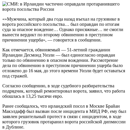
«»Мужчина, который два года назад въехал на грузовике в
ворота российского посольства… был оправдан по итогам
суда за опасное вождение… Однако присяжные… не смогли
вынести вердикт по второму обвинению в преступном
причинении ущерба», — говорится в сообщении.
Как отмечается, обвиняемый — 51-летний гражданин
Ирландии Десмонд Уизли — был единогласно оправдан
только по обвинению в опасном вождении. Рассмотрение
дела по обвинению в преступном причинении ущерба было
отложено до 16 мая, до этого времени Уизли будет оставаться
под стражей.
Согласно сообщению, в ходе судебного разбирательства
подрядчик, который ремонтировал ворота, заявил, что работа
обошлась в 13,25 тысячи евро.
Ранее сообщалось, что ирландский посол в Москве Брайан
Макэлдафф был вызван после инцидента в МИД РФ, ему был
заявлен решительный протест в связи с инцидентом, в ходе
которого грузовик протаранил ворота российской дипмиссии
в Дублине.