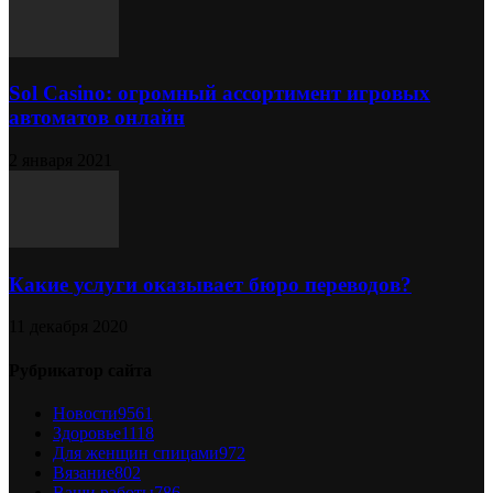
Sol Сasino: огромный ассортимент игровых
автоматов онлайн
2 января 2021
Какие услуги оказывает бюро переводов?
11 декабря 2020
Рубрикатор сайта
Новости
9561
Здоровье
1118
Для женщин спицами
972
Вязание
802
Ваши работы
786