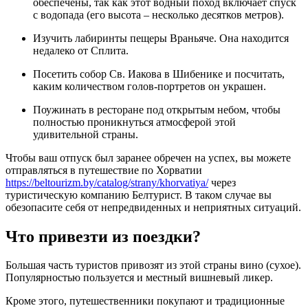
обеспечены, так как этот водный поход включает спуск
с водопада (его высота – несколько десятков метров).
Изучить лабиринты пещеры Враньяче. Она находится
недалеко от Сплита.
Посетить собор Св. Иакова в Шибенике и посчитать,
каким количеством голов-портретов он украшен.
Поужинать в ресторане под открытым небом, чтобы
полностью проникнуться атмосферой этой
удивительной страны.
Чтобы ваш отпуск был заранее обречен на успех, вы можете
отправляться в путешествие по Хорватии
https://beltourizm.by/catalog/strany/khorvatiya/
через
туристическую компанию Белтурист. В таком случае вы
обезопасите себя от непредвиденных и неприятных ситуаций.
Что привезти из поездки?
Большая часть туристов привозят из этой страны вино (сухое).
Популярностью пользуется и местный вишневый ликер.
Кроме этого, путешественники покупают и традиционные