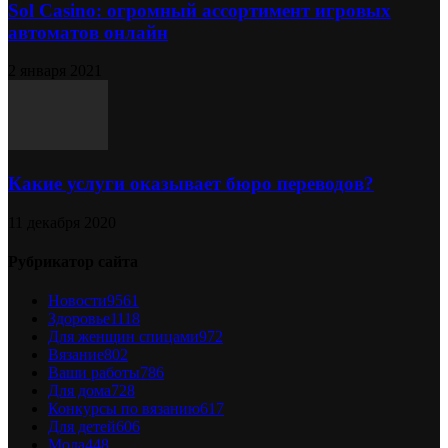
Sol Сasino: огромный ассортимент игровых
автоматов онлайн
2 января 2021
Какие услуги оказывает бюро переводов?
11 декабря 2020
Рубрикатор сайта
Новости
9561
Здоровье
1118
Для женщин спицами
972
Вязание
802
Ваши работы
786
Для дома
728
Конкурсы по вязанию
617
Для детей
606
Мода
448