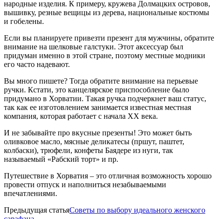
народные изделия. К примеру, кружева Долмацких островов,
вышивку, резные вещицы из дерева, национальные костюмы
и гобелены.
Если вы планируете привезти презент для мужчины, обратите
внимание на шелковые галстуки. Этот аксессуар был
придуман именно в этой стране, поэтому местные модники
его часто надевают.
Вы много пишете? Тогда обратите внимание на перьевые
ручки. Кстати, это канцелярское приспособление было
придумано в Хорватии. Такая ручка подчеркнет ваш статус,
так как ее изготовлением занимается известная местная
компания, которая работает с начала ХХ века.
И не забывайте про вкусные презенты! Это может быть
оливковое масло, мясные деликатесы (пршут, паштет,
колбаски), трюфели, конфеты Баядере из нуги, так
называемый «Рабский торт» и пр.
Путешествие в Хорватия – это отличная возможность хорошо
провести отпуск и наполниться незабываемыми
впечатлениями.
Предыдущая статья
Советы по выбору идеального женского
сарафана