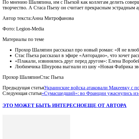
По мнению Шаляпина, им с Пьехой как коллегам делить соверш
творчество. А Стаса Пьеху он считает прекрасным эстрадным а
Автор текста:Анна Митрофанова
Фото: Legion-Media
Материалы по теме
Прохор Шаляпин рассказал про новый роман: «Я не влюбл
Стас Пьеха рассказал в эфире «Авторадио», что хочет ра
«Плакали, извинялись друг перед другом»: Елена Воробе
Любимчика Шнурова выгнали из шоу «Новая Фабрика зве
Прохор ШаляпинСтас Пьеха
Предыдущая статья
Украинские войска атаковали Макеевку с 
Следующая статья
«Сумасшедший»: во Франции ужаснулись из-
ЭТО МОЖЕТ БЫТЬ ИНТЕРЕСНО
ЕЩЕ ОТ АВТОРА