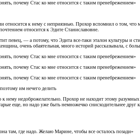
и относится к нему с неприязнью. Прохор вспомнил о том, что 
почтением относится к Эдите Станиславовне.
ит певец, — а потому, что Эдита все-таки эталон культуры и ст
 женщина, очень обаятельная, много историй рассказывала, с бо
 поэтому им нечего делить
к нему недоброжелательно. Прохор не находит этому разумных о
рые еще, но надо уже быть немножечко снисходительнее друг к 
на там, где надо. Желаю Марине, чтобы все осталось позади»