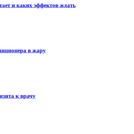
тает и каких эффектов ждать
диционера в жару
изита к врачу