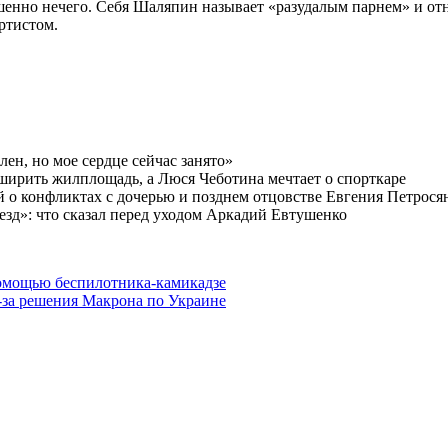
енно нечего. Себя Шаляпин называет «разудалым парнем» и отн
ртистом.
ен, но мое сердце сейчас занято»
сширить жилплощадь, а Люся Чеботина мечтает о спорткаре
й о конфликтах с дочерью и позднем отцовстве Евгения Петрося
зд»: что сказал перед уходом Аркадий Евтушенко
помощью беспилотника-камикадзе
за решения Макрона по Украине