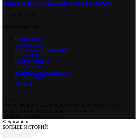
Какие услуги оказывает бюро переводов?
11 декабря 2020
Рубрикатор сайта
Новости
9561
Здоровье
1118
Для женщин спицами
972
Вязание
802
Ваши работы
786
Для дома
728
Конкурсы по вязанию
617
Для детей
606
Мода
448
О НАС
Все для женщин! Ежедневно интересные статьи о моде,
красоте, отношениях, здоровье и не только!
Следуйте за нами
© Spicami.ru
БОЛЬШЕ ИСТОРИЙ