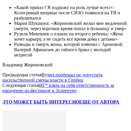
«Какой прикус? Я подхожу на роль лучше всех!»:
Кологривый впервые после СИЗО появился на ТВ и
разбушевался
Мария Шукшина: «Жириновский желал мне медленной
смерти, через короткое время попал в больницу и умер»
Рузиль Минекаев о планах на второго ребенка: «Жена
хочет карьеру, а не сидеть все время дома с детьми»
Разводы и смерть жены, которой изменял с Ароновой.
Валерий Афанасьев до тайного брака с молодой
актрисой
Владимир Жириновский
Предыдущая статья
Вучич пообещал не допустить
насильственной смены власти в Сербии
Следующая статья
ИГ* взяла на себя ответственность за
нападение на фестивале в Золингене
ЭТО МОЖЕТ БЫТЬ ИНТЕРЕСНО
ЕЩЕ ОТ АВТОРА