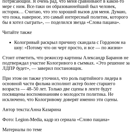
потрясающий. Я очень рад, что меня сравнивают в какой-то
мере с ним. Все-таки он образованнейший был человек,
историк… Считаю, что это хороший вызов для меня. Думаю,
что пока, наверное, это самый интересный политик, которого
бы я хотел сыграть», — поделился звезда «Слова пацана».
Читайте также
Кологривый раскрыл причину скандала с Гордоном на
шоу: «Потому что он черт просто, и все — по жизни»
Стоит отметить, что режиссер картины Александр Баранов не
подтверждал участие Кологривого в съемках. «Это решение за
ЛДПР будет», — заверил постановщик.
При этом он также уточнил, что роль партийного лидера в
основной части фильма исполнит актер более старшего
возраста — 48–50 лет. Только две сцены в ленте будут
посвящены воспоминаниям о молодости политика. Не
исключено, что Кологривому доверят именно эти сцены.
Автор текста:Анна Казарина
Фото: Legion-Media, кадр из сериала «Слово пацана»
Материалы по теме