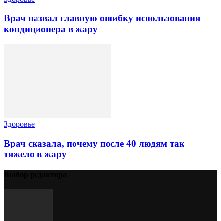
Врач назвал главную ошибку использования
кондиционера в жару
Здоровье
Врач сказала, почему после 40 людям так
тяжело в жару
Выбор редактора