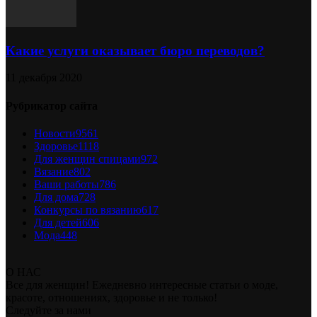
Какие услуги оказывает бюро переводов?
11 декабря 2020
Рубрикатор сайта
Новости
9561
Здоровье
1118
Для женщин спицами
972
Вязание
802
Ваши работы
786
Для дома
728
Конкурсы по вязанию
617
Для детей
606
Мода
448
О НАС
Все для женщин! Ежедневно интересные статьи о моде,
красоте, отношениях, здоровье и не только!
Следуйте за нами