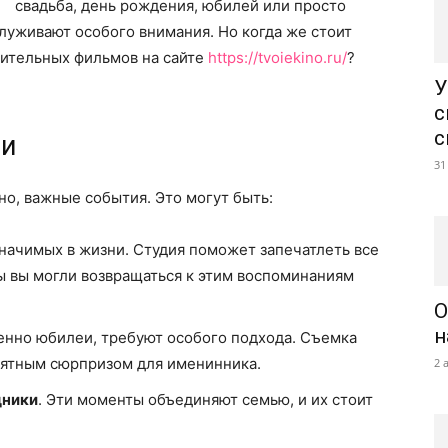
свадьба, день рождения, юбилей или просто
луживают особого внимания. Но когда же стоит
вительных фильмов на сайте
https://tvoiekino.ru/
?
У
с
с
ни
31
чно, важные события. Это могут быть:
значимых в жизни. Студия поможет запечатлеть все
бы вы могли возвращаться к этим воспоминаниям
О
н
бенно юбилеи, требуют особого подхода. Съемка
иятным сюрпризом для именинника.
2 
дники
. Эти моменты объединяют семью, и их стоит