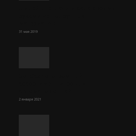
5 идей для дачи и сада своими
руками из подручных
материалов
31 мая 2019
Sol Сasino: огромный
ассортимент игровых
автоматов онлайн
2 января 2021