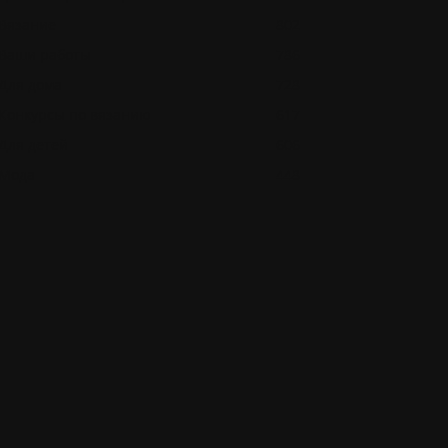
Вязание
802
Ваши работы
786
Для дома
728
Конкурсы по вязанию
617
Для детей
606
Мода
448