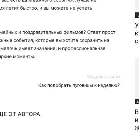
я летит быстро, и вы можете не успеть
З
У
семейных и поздравительных фильмов? Ответ прост:
к
ажные события, которые вы хотите сохранить на
с
я мелочь имеет значение, и профессиональная
яркие моменты.
Следующая статья
Как подобрать пуговицы к изделию?
З
В
ЩЕ ОТ АВТОРА
и
ж