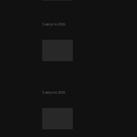
Стало известно, почему
горячий чай хорош в жару
5 августа 2026
Названы простые правила,
которые помогут перенести
жару людям в возрасте
5 августа 2026