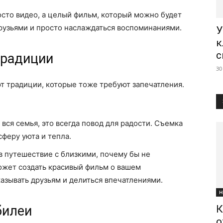
осто видео, а целый фильм, который можно будет
друзьями и просто наслаждаться воспоминаниями.
У
к
с
традиции
30
ют традиции, которые тоже требуют запечатления.
 вся семья, это всегда повод для радости. Съемка
феру уюта и тепла.
 в путешествие с близкими, почему бы не
может создать красивый фильм о вашем
азывать друзьям и делиться впечатлениями.
Н
билеи
К
о