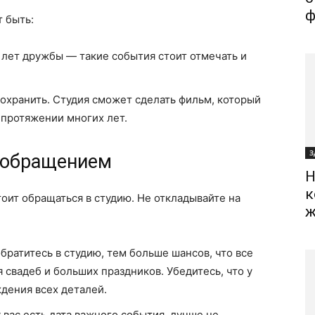
ф
т быть:
0 лет дружбы — такие события стоит отмечать и
сохранить. Студия сможет сделать фильм, который
а протяжении многих лет.
З
с обращением
Н
к
тоит обращаться в студию. Не откладывайте на
ж
обратитесь в студию, тем больше шансов, что все
 свадеб и больших праздников. Убедитесь, что у
ждения всех деталей.
у вас есть дата важного события, лучше не