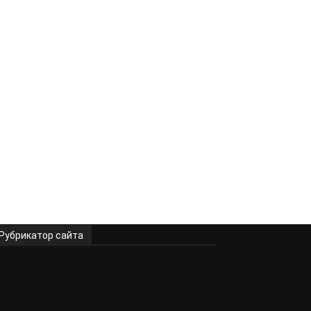
Рубрикатор сайта
Новости
9561
Здоровье
1118
Для женщин спицами
972