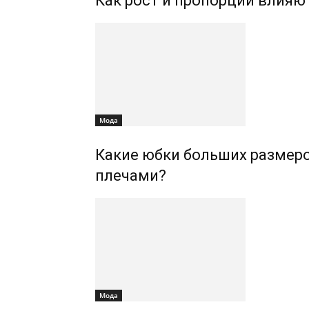
Как рост и пропорции влияю
Мода
Какие юбки больших размер
плечами?
Мода