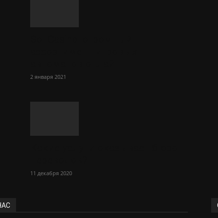
Sol Сasino: огромный
ассортимент игровых
автоматов онлайн
2 января 2021
Какие услуги оказывает бюро
переводов?
11 декабря 2020
НАС