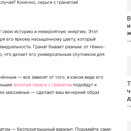
случая? Конечно, серьги с гранатом!
В
и
т свою историю и невероятную энергию. Этот
ж
ря его яркому насыщенному цвету, который
3 
ивидуальность. Гранат бывает разным: от тёмно-
о, что делает его универсальным спутником для
ённым — все зависит от того, в каком виде его
Т
ольшие
золотые серьги с гранатом
подойдут к
ч
лее массивные — сделают ваш вечерний образ
д
3 
анатом — беспроигрышный вариант. Подумайте сами: