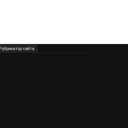
Рубрикатор сайта
Новости
9561
Здоровье
1118
Для женщин спицами
972
Вязание
802
Ваши работы
786
Для дома
728
Конкурсы по вязанию
617
Для детей
606