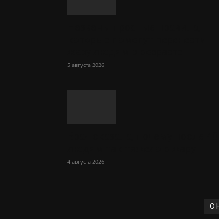
Названы простые правила,
которые помогут перенести
жару людям в возрасте
5 августа 2026
Врач сказала, почему после 40
людям так тяжело в жару
4 августа 2026
О 