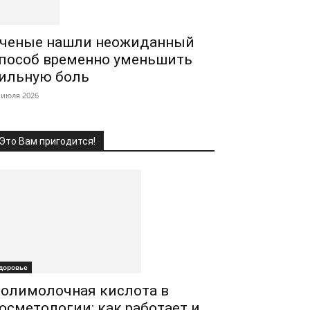
ченые нашли неожиданный
пособ временно уменьшить
ильную боль
 июля 2026
Это Вам пригодится!
доровье
олимолочная кислота в
осметологии: как работает и