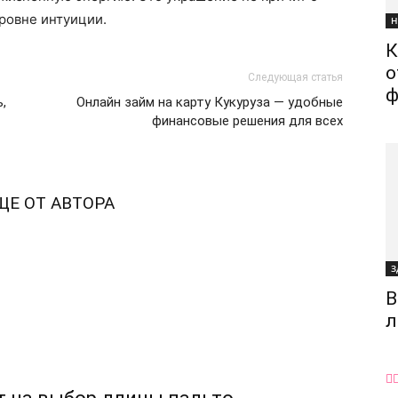
уровне интуиции.
Н
К
о
Следующая статья
ф
,
Онлайн займ на карту Кукуруза — удобные
финансовые решения для всех
ЩЕ ОТ АВТОРА
З
В
л