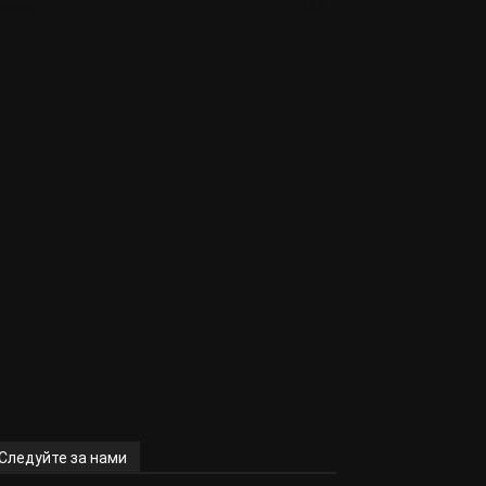
Мода
448
Следуйте за нами