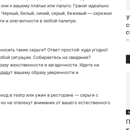
 они к вашему платью или пальто. Гранат идеально
 Черный, белый, синий, серый, бежевый — сережки
У
ти и элегантности в любой палитре.
с
с
31
носить такие серьги? Ответ простой: куда угодно!
юбой ситуации. Собираетесь на свидание?
азу женственности и загадочности. Идете на
идадут вашему образу уверенности и
ход в театр или ужин в ресторане — серьги с
 но не отвлекут внимание от вашего естественного
З
П
к