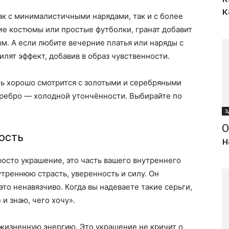
к
ак с минималистичными нарядами, так и с более
ие костюмы или простые футболки, гранат добавит
ым. А если любите вечерние платья или наряды с
лят эффект, добавив в образ чувственности.
нь хорошо смотрится с золотыми и серебряными
еребро — холодной утончённости. Выбирайте по
З
О
ость
н
росто украшение, это часть вашего внутреннего
утреннюю страсть, уверенность и силу. Он
то ненавязчиво. Когда вы надеваете такие серьги,
 и знаю, чего хочу».
 жизненную энергию. Это украшение не кричит о