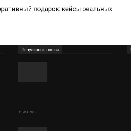
оративный подарок: кейсы реальных
Популярные посты
5 идей для дачи и сада своими
руками из подручных
материалов
31 мая 2019