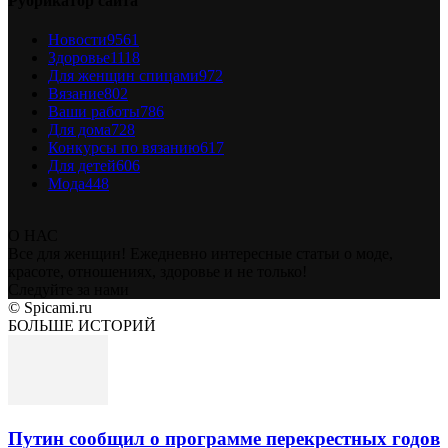
Рубрикатор сайта
Новости
9561
Здоровье
1118
Для женщин спицами
972
Вязание
802
Ваши работы
786
Для дома
728
Конкурсы по вязанию
617
Для детей
606
Мода
448
О НАС
Все для женщин! Ежедневно интересные статьи о моде,
красоте, отношениях, здоровье и не только!
Следуйте за нами
© Spicami.ru
БОЛЬШЕ ИСТОРИЙ
Путин сообщил о программе перекрестных годов