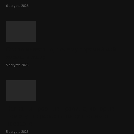
6 августа 2026
Стало известно, почему горячий чай
хорош в жару
5 августа 2026
Названы простые правила, которые
помогут перенести жару людям в
возрасте
5 августа 2026