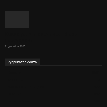
Какие услуги оказывает бюро
переводов?
11 декабря 2020
Рубрикатор сайта
Новости
9561
Здоровье
1119
Для женщин спицами
972
Вязание
802
Ваши работы
786