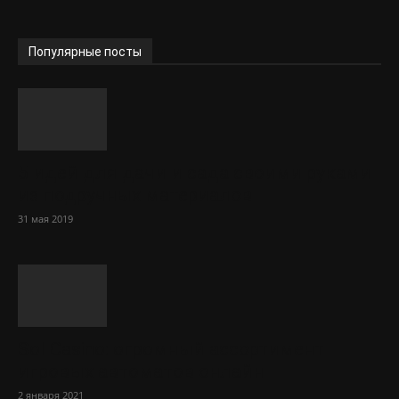
Популярные посты
5 идей для дачи и сада своими руками
из подручных материалов
31 мая 2019
Sol Сasino: огромный ассортимент
игровых автоматов онлайн
2 января 2021