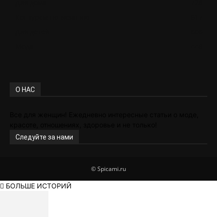
Для дома
728
Конкурсы по вязанию
617
Для детей
606
Мода
448
О НАС
Все для женщин! Ежедневно интересные статьи о моде,
красоте, отношениях, здоровье и не только!
Следуйте за нами
© Spicami.ru
БОЛЬШЕ ИСТОРИЙ