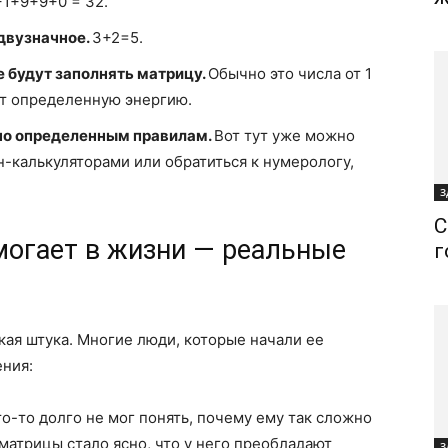
1+9+9+0 = 32.
 двузначное.
3+2=5.
 будут заполнять матрицу.
Обычно это числа от 1
ет определенную энергию.
сно определенным правилам.
Вот тут уже можно
-калькуляторами или обратиться к нумерологу,
З
С
могает в жизни — реальные
г
ая штука. Многие люди, которые начали ее
ения:
о-то долго не мог понять, почему ему так сложно
 матрицы стало ясно, что у него преобладают
З