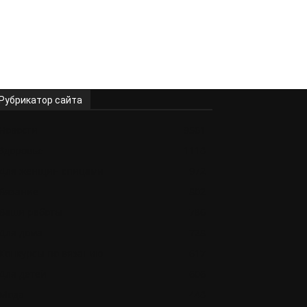
Рубрикатор сайта
Новости
9561
Здоровье
1118
Для женщин спицами
972
Вязание
802
Ваши работы
786
Для дома
728
Конкурсы по вязанию
617
Для детей
606
Мода
448