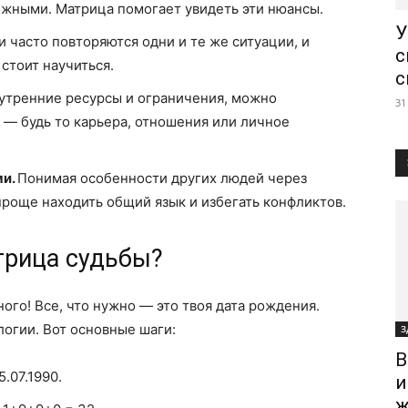
ожными. Матрица помогает увидеть эти нюансы.
У
и часто повторяются одни и те же ситуации, и
с
стоит научиться.
с
нутренние ресурсы и ограничения, можно
31
— будь то карьера, отношения или личное
ми.
Понимая особенности других людей через
проще находить общий язык и избегать конфликтов.
трица судьбы?
ного! Все, что нужно — это твоя дата рождения.
огии. Вот основные шаги:
З
В
.07.1990.
и
ж