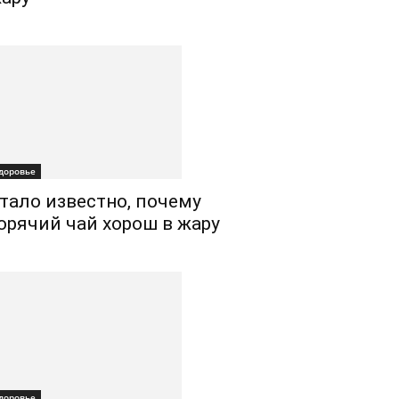
доровье
тало известно, почему
орячий чай хорош в жару
доровье