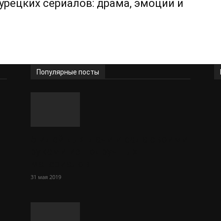
урецких сериалов: драма, эмоции и
Популярные посты
5 идей для дачи и сада своими
руками из подручных
материалов
31 мая 2019