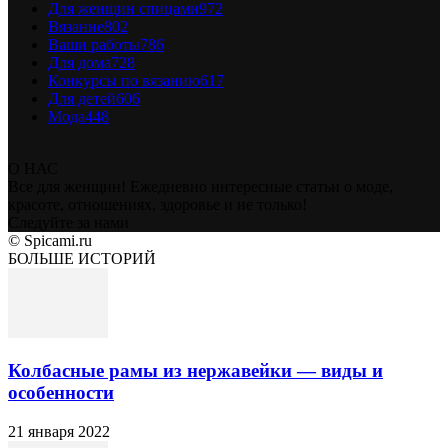
Для женщин спицами
972
Вязание
802
Ваши работы
786
Для дома
728
Конкурсы по вязанию
617
Для детей
606
Мода
448
О НАС
Все для женщин! Ежедневно интересные статьи о моде,
красоте, отношениях, здоровье и не только!
Следуйте за нами
© Spicami.ru
БОЛЬШЕ ИСТОРИЙ
Колбасные рамы из нержавейки — виды и
особенности
21 января 2022