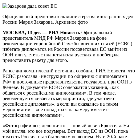
Официальный представитель министерства иностранных дел
России Мария Захарова. Архивное фото
МОСКВА, 13 дек — РИА Новости.
Официальный
представитель МИД РФ Мария Захарова на фоне
рекомендации европейской Службы внешних связей (ЕСВС)
избегать дипломатов из России посоветовала ЕС выйти из
ООН или улететь с планеты из-за русских и пообещала
предоставить ракету для этого.
Ранее дипломатический источник сообщил РИА Новости, что
ЕСВС разослала «инструкции по общению с дипломатами
РФ» в постоянные представительства государств при ООН в
Женеве. В документе ЕСВС содержатся указания, «как
общаться с российскими дипломатами». В том числе,
рекомендуется «избегать мероприятий, где участвуют
российские дипломаты», а если вы оказались на таком
мероприятии – «не попадаться на камеру вместе с
российскими дипломатами».
«Фотографии все, дело ничто — новый девиз Брюсселя. На
мой взгляд, это все полумеры. Вот выход ЕС из ООН, пока
там есть Россия, стал бы зрелым решением. Ну и 20-й пакет