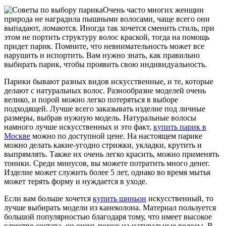
Очень часто многих женщин
природа не наградила пышными волосами, чаще всего они
выпадают, ломаются.
Иногда так хочется сменить стиль, при
этом не портить структуру волос краской, тогда на помощь
придет парик. Помните, что невнимательность может все
нарушить и испортить. Вам нужно знать, как правильно
выбирать парик, чтобы проявить свою индивидуальность.
Парики бывают разных видов искусственные, и те, которые
делают с натуральных волос. Разнообразие моделей очень
велико, и порой можно легко потеряться в выборе
подходящей. Лучше всего заказывать изделие под личные
размеры, выбрав нужную модель. Натуральные волосы
намного лучше искусственных и это факт,
купить парик в
Москве
можно по доступной цене. На настоящем парике
можно делать какие-угодно стрижки, укладки, крутить и
выпрямлять. Также их очень легко красить, можно применять
тоники. Среди минусов, вы можете потратить много денег.
Изделие может служить более 5 лет, однако во время мытья
может терять форму и нуждается в уходе.
Если вам больше хочется
купить шиньон
искусственный, то
лучше выбирать модели из канеколона. Материал пользуется
большой популярностью благодаря тому, что имеет высокое
качество состава, он очень похож на натуральные волосы. В