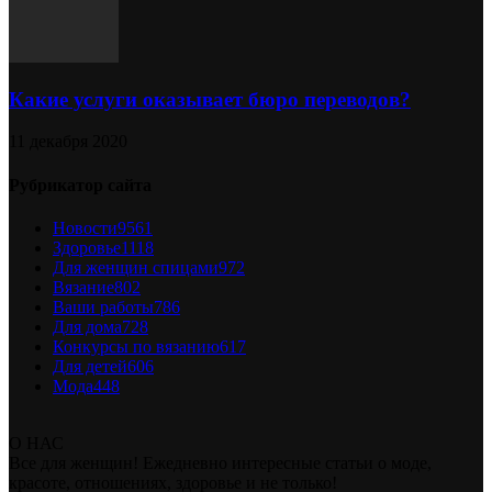
Какие услуги оказывает бюро переводов?
11 декабря 2020
Рубрикатор сайта
Новости
9561
Здоровье
1118
Для женщин спицами
972
Вязание
802
Ваши работы
786
Для дома
728
Конкурсы по вязанию
617
Для детей
606
Мода
448
О НАС
Все для женщин! Ежедневно интересные статьи о моде,
красоте, отношениях, здоровье и не только!