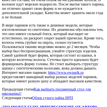
волокне идут морские водоросли. После мытья такого парика,
он отлично хранит свою форму и не нуждается в
дополнительной укладке. Качества может хранить около года
и не больше.
В мире париков есть также и дешевые модели, которые
изготовленные из синтетики. Их дешевизна обусловлена тем,
что они имеют сильный блеск, который выглядит не
естественно, он раскроет секрет вашей прически. Кроме того,
волосы очень грубые на ощупь, сильно путаются.
Пользоваться такими моделями можно до 2 месяцев. Чтобы
выбор был беспроигрышным, узнайте структуру изделия.
Самой удобной будет форма, которая состоит из шапки, в
которую вплетены волосы. Сеточка просто идеально будет
формировать форму головы. Не стоит выбирать структуру
шапки с синтетическими волосами, кожа должна дышать.
Интернет магазин париков:
https://www.ewparik.ru
предоставляет шикарный выбор разных моделей париков,
которые имеют разную цену и обладают высоким качеством.
Предыдущая статья
Как выбрать письменный стол для
школьника?
Следующая статья
Обзор сухого пайка ИРП