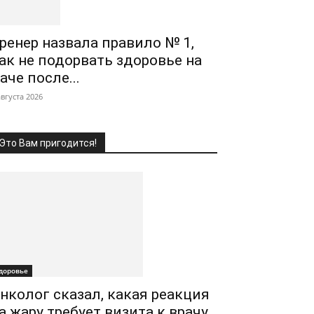
ренер назвала правило № 1,
ак не подорвать здоровье на
аче после...
августа 2026
Это Вам пригодится!
доровье
нколог сказал, какая реакция
а жару требует визита к врачу