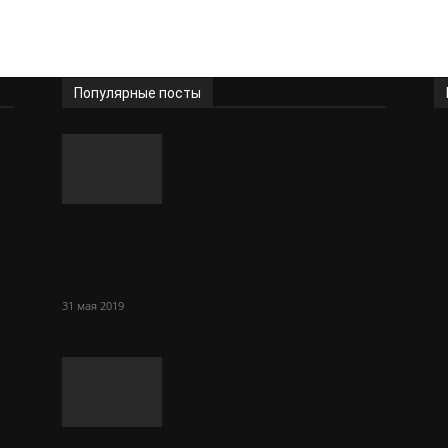
Популярные посты
5 идей для дачи и сада своими
руками из подручных
материалов
31 мая 2019