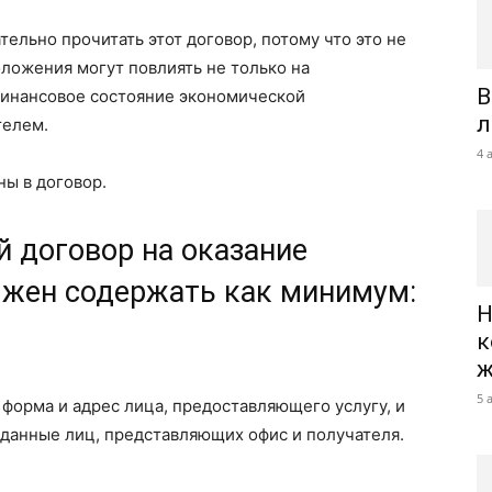
ельно прочитать этот договор, потому что это не
оложения могут повлиять не только на
В
 финансовое состояние экономической
л
телем.
4 
ы в договор.
 договор на оказание
лжен содержать как минимум:
Н
к
ж
5 
 форма и адрес лица, предоставляющего услугу, и
е данные лиц, представляющих офис и получателя.