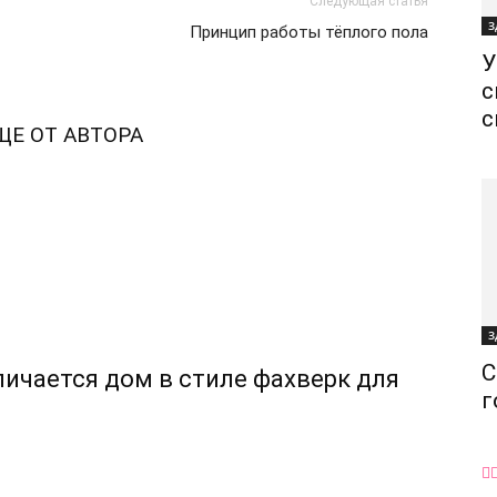
Следующая статья
З
Принцип работы тёплого пола
У
с
с
ЩЕ ОТ АВТОРА
З
С
ичается дом в стиле фахверк для
г