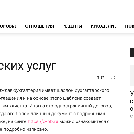
ОРОВЬЕ
ОТНОШЕНИЯ
РЕЦЕПТЫ
РУКОДЕЛИЕ
НО
ских услуг
27
0
аждая бухгалтерия имеет шаблон бухгалтерского
У
оглашения и на основе этого шаблона создает
с
стям клиента.
Иногда это одностраничный договор,
с
гда это более длинный документ с подробными
31
же, на сайте
https://c-pb.ru
можно ознакомиться с
ее подробно написано.