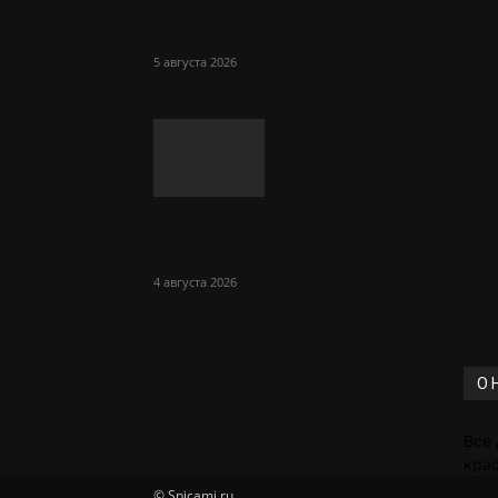
которые помогут перенести
жару людям в возрасте
5 августа 2026
Врач сказала, почему после 40
людям так тяжело в жару
4 августа 2026
О 
Все 
крас
© Spicami.ru