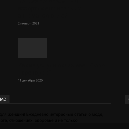
Sol Сasino: огромный
ассортимент игровых
автоматов онлайн
2 января 2021
Какие услуги оказывает бюро
переводов?
11 декабря 2020
НАС
для женщин! Ежедневно интересные статьи о моде,
оте, отношениях, здоровье и не только!