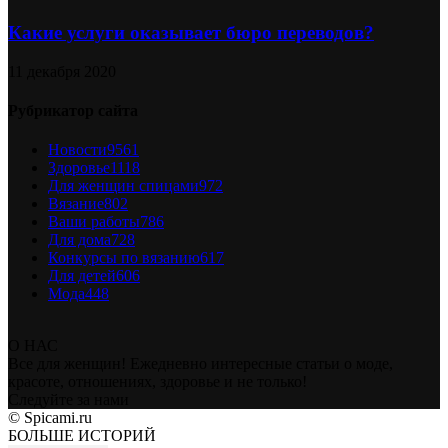
Какие услуги оказывает бюро переводов?
11 декабря 2020
Рубрикатор сайта
Новости
9561
Здоровье
1118
Для женщин спицами
972
Вязание
802
Ваши работы
786
Для дома
728
Конкурсы по вязанию
617
Для детей
606
Мода
448
О НАС
Все для женщин! Ежедневно интересные статьи о моде,
красоте, отношениях, здоровье и не только!
Следуйте за нами
© Spicami.ru
БОЛЬШЕ ИСТОРИЙ