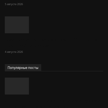
5 августа 2026
Врач сказала, почему после 40 людям
так тяжело в жару
4 августа 2026
Популярные посты
5 идей для дачи и сада своими руками
из подручных материалов