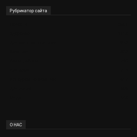
Рубрикатор сайта
Новости
9561
Здоровье
1118
Для женщин спицами
972
Вязание
802
Ваши работы
786
Для дома
728
Конкурсы по вязанию
617
Для детей
606
Мода
448
О НАС