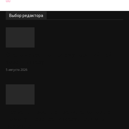
Выбор редактора
Стало известно, почему горячий чай
хорош в жару
5 августа 2026
Названы простые правила, которые
помогут перенести жару людям в
возрасте