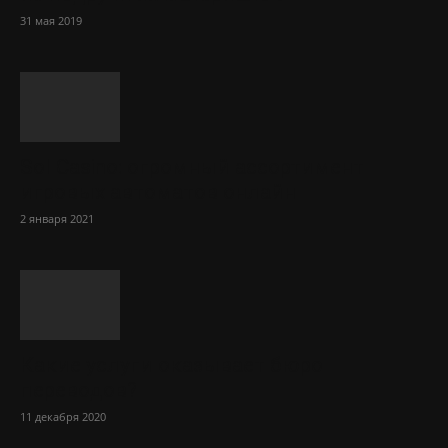
31 мая 2019
Sol Сasino: огромный ассортимент
игровых автоматов онлайн
2 января 2021
Какие услуги оказывает бюро
переводов?
11 декабря 2020