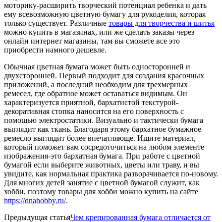
моторику-расширить творческий потенциал ребенка и дать
ему всевозможную цветную бумагу для рукоделия, которая
только существует. Различные
товары для творчества и шитья
можно купить в магазинах, или же сделать заказы через
онлайн интернет магазины, там вы сможете все это
приобрести намного дешевле.
Обычная цветная бумага может быть односторонней и
двухсторонней. Первый подходит для создания красочных
приложений, а последний необходим для трехмерных
ремесел, где обратное может оставаться видимым. Он
характеризуется приятной, бархатистой текстурой-
декоративная стопка наносится на его поверхность с
помощью электростатики. Визуально и тактически бумага
выглядит как ткань. Благодаря этому бархатное бумажное
ремесло выглядит более впечатляюще. Ищите материал,
который поможет вам сосредоточиться на любом элементе
изображения-это бархатная бумага. При работе с цветной
бумагой если выберите животных, цветы или траву, и вы
увидите, как нормальная практика разворачивается по-новому.
Для многих детей занятие с цветной бумагой служит, как
хобби, поэтому товары для хобби можно купить на сайте
https://dnahobby.ru/
.
Предыдущая статья
Чем крепированная бумага отличается от